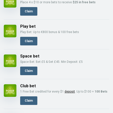
Place 4 x $10 or more bets to receive
$25 in free bets
Claim
Play bet
Play Bet: Up to €800 bonus & 100 free bets
Claim
Space bet
Space Bet: Bet £5 & Get £45. Min Deposit: £5
Claim
Club bet
1 Free Bet credited for every $1
deposit
. Up to $100 +
100 Bets
Claim