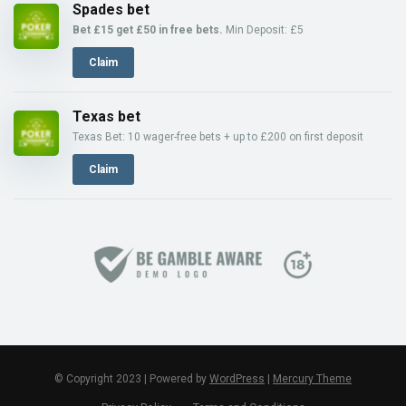
Spades bet
Bet £15 get £50 in free bets.
Min Deposit: £5
Claim
Texas bet
Texas Bet: 10 wager-free bets + up to £200 on first deposit
Claim
© Copyright 2023 | Powered by
WordPress
|
Mercury Theme