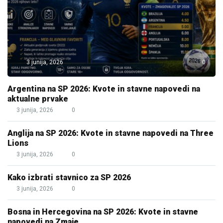
3 junija, 2026
0
Argentina na SP 2026: Kvote in stavne napovedi na
aktualne prvake
3 junija, 2026
0
Anglija na SP 2026: Kvote in stavne napovedi na Three
Lions
3 junija, 2026
0
Kako izbrati stavnico za SP 2026
3 junija, 2026
0
Bosna in Hercegovina na SP 2026: Kvote in stavne
napovedi na Zmaje