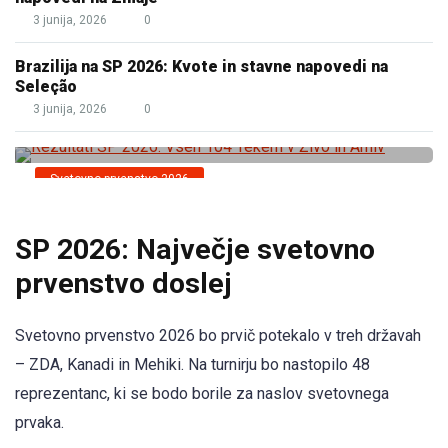
3 junija, 2026
0
Brazilija na SP 2026: Kvote in stavne napovedi na
Seleção
3 junija, 2026
0
27 maja, 2026
0
Svetovno prvenstvo 2026
Rezultati SP 2026: Vseh 104 Tekem v
SP 2026: Največje svetovno
Živo in Arhiv
prvenstvo doslej
Svetovno prvenstvo 2026 bo prvič potekalo v treh državah
– ZDA, Kanadi in Mehiki. Na turnirju bo nastopilo 48
reprezentanc, ki se bodo borile za naslov svetovnega
prvaka.