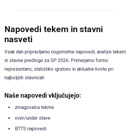
Napovedi tekem in stavni
nasveti
Vsak dan pripravljamo nogometne napovedi, analize tekem
in stavne predloge za SP 2026. Primerjamo formo
reprezentanc, statistiko igralcev in aktualne kvote pri
najboljših stavnicah.
Naše napovedi vključujejo:
zmagovalca tekme
over/under stave
BTTS napovedi