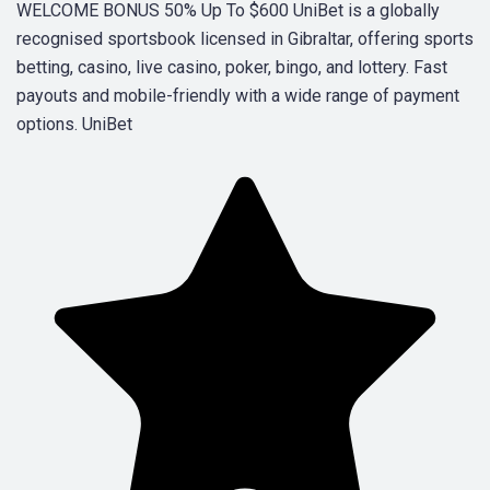
WELCOME BONUS
50% Up To $600
UniBet is a globally
recognised sportsbook licensed in Gibraltar, offering sports
betting, casino, live casino, poker, bingo, and lottery. Fast
payouts and mobile-friendly with a wide range of payment
options.
UniBet