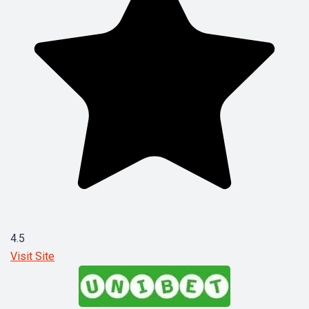
4.5
Visit Site