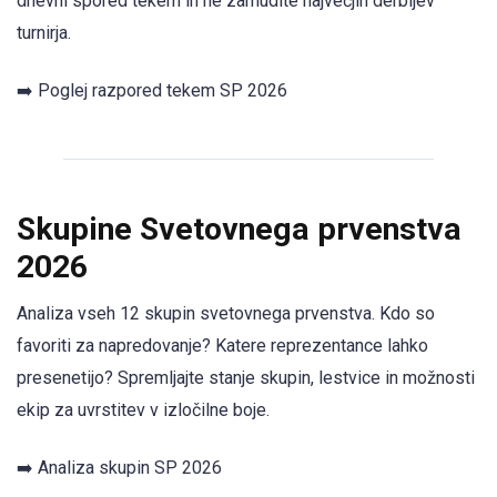
dnevni spored tekem in ne zamudite največjih derbijev
turnirja.
➡️ Poglej razpored tekem SP 2026
Skupine Svetovnega prvenstva
2026
Analiza vseh 12 skupin svetovnega prvenstva. Kdo so
favoriti za napredovanje? Katere reprezentance lahko
presenetijo? Spremljajte stanje skupin, lestvice in možnosti
ekip za uvrstitev v izločilne boje.
➡️ Analiza skupin SP 2026