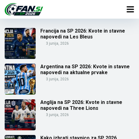
Francija na SP 2026: Kvote in stavne
napovedi na Les Bleus
3 junija, 2026
Argentina na SP 2026: Kvote in stavne
napovedi na aktualne prvake
3 junija, 2026
Anglija na SP 2026: Kvote in stavne
napovedi na Three Lions
3 junija, 2026
Kako izbrati stavnico za SP 2026