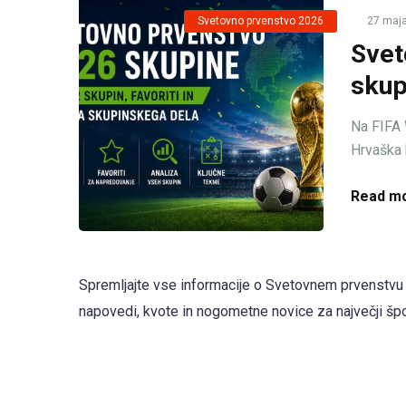
Svetovno prvenstvo 2026
27 maja
Svet
skup
Na FIFA 
Hrvaška b
Read mo
Spremljajte vse informacije o Svetovnem prvenstvu 
napovedi, kvote in nogometne novice za največji špo