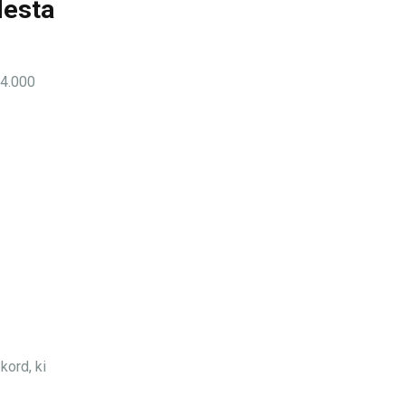
Mesta
94.000
kord, ki