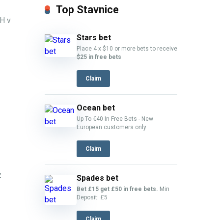
Top Stavnice
iH v
Stars bet
Place 4 x $10 or more bets to receive
$25 in free bets
Claim
Ocean bet
Up To €40 In Free Bets - New
European customers only
Claim
z
Spades bet
Bet £15 get £50 in free bets.
Min
Deposit: £5
Claim