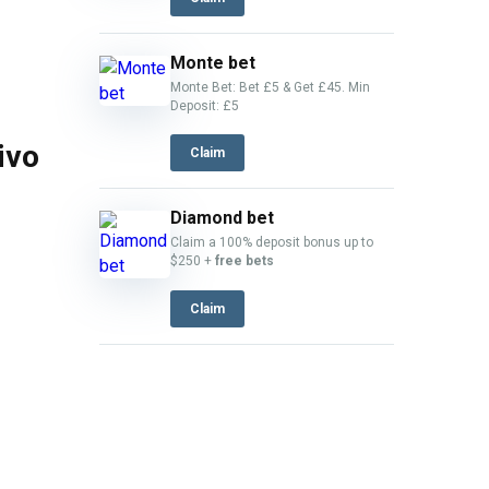
Monte bet
Monte Bet: Bet £5 & Get £45. Min
Deposit: £5
ivo
Claim
Diamond bet
Claim a 100% deposit bonus up to
$250 +
free bets
Claim