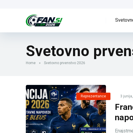
Svetovn
Svetovno prven
Home
»
Svetovno prvenstvo 2026
Reprezentance
3 junija
Fran
napo
Enajstmet