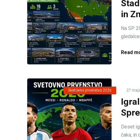
Stad
in Z
Na SP 20
gledalcev,
Read mo
Svetovno prvenstvo 2026
27 maja
Igra
Spre
Deset ig
čaka, in d