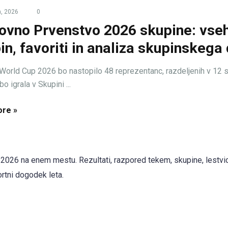
, 2026
0
ovno Prvenstvo 2026 skupine: vse
in, favoriti in analiza skupinskega
World Cup 2026 bo nastopilo 48 reprezentanc, razdeljenih v 12 s
o igrala v Skupini ...
re »
2026 na enem mestu. Rezultati, razpored tekem, skupine, lestvi
rtni dogodek leta.